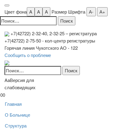
Цвет фона
A
A
A
Размер Шрифта
А-
А+
Найти:
+7(42722) 2-32-40, 2-32-25
– регистратура
+7(42722) 2-75-50 - кол-центр регистратуры
Горячая линия Чукотского АО - 122
Сообщить о проблеме
Найти:
Aa
Версия для
слабовидящих
00
Главная
О Больнице
Структура