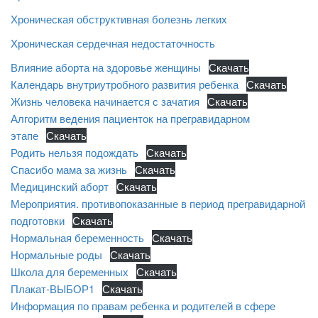
Хроническая обструктивная болезнь легких
Хроническая сердечная недостаточность
Влияние аборта на здоровье женщины
Скачать
Календарь внутриутробного развития ребенка
Скачать
Жизнь человека начинается с зачатия
Скачать
Алгоритм ведения пациенток на прегравидарном
этапе
Скачать
Родить нельзя подождать
Скачать
Спасибо мама за жизнь
Скачать
Медицинский аборт
Скачать
Мероприятия. противопоказанные в период прегравидарной
подготовки
Скачать
Нормальная беременность
Скачать
Нормальные роды
Скачать
Школа для беременных
Скачать
Плакат-ВЫБОР1
Скачать
Информация по правам ребенка и родителей в сфере